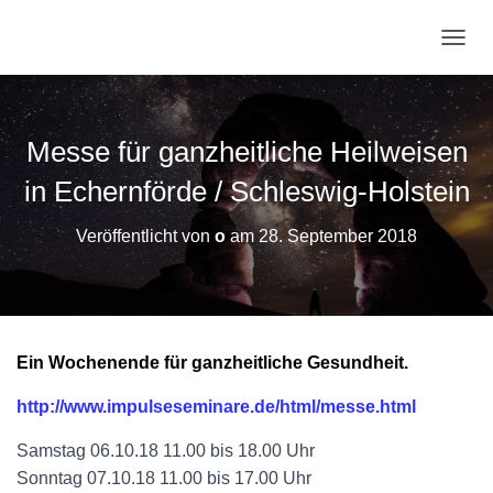
N
A
V
I
G
Messe für ganzheitliche Heilweisen
A
T
in Echernförde / Schleswig-Holstein
I
O
Veröffentlicht von
o
am
28. September 2018
N
U
M
S
C
H
Ein Wochenende für ganzheitliche Gesundheit.
A
L
http://www.impulseseminare.de/html/messe.html
T
E
Samstag 06.10.18 11.00 bis 18.00 Uhr
N
Sonntag 07.10.18 11.00 bis 17.00 Uhr