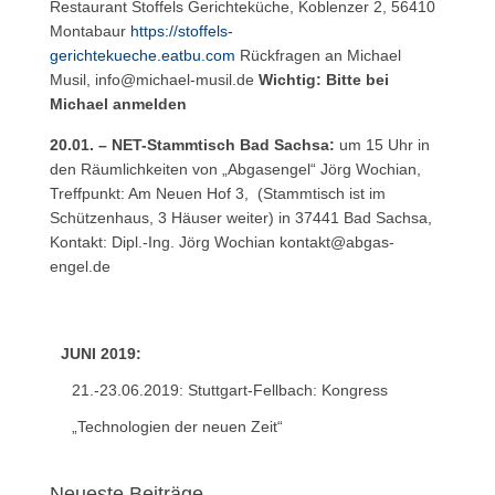
Restaurant Stoffels Gerichteküche, Koblenzer 2, 56410
Montabaur
https://stoffels-
gerichtekueche.eatbu.com
Rückfragen an Michael
Musil,
info@michael-musil.de
Wichtig: Bitte bei
Michael anmelden
20.01. – NET-Stammtisch Bad Sachsa:
um 15 Uhr in
den Räumlichkeiten von „Abgasengel“ Jörg Wochian,
Treffpunkt: Am Neuen Hof 3, (Stammtisch ist im
Schützenhaus, 3 Häuser weiter) in 37441 Bad Sachsa,
Kontakt: Dipl.-Ing. Jörg Wochian
kontakt@abgas-
engel.de
JUNI 2019:
21.-23.06.2019: Stuttgart-Fellbach:
Kongress
„Technologien der neuen Zeit“
Neueste Beiträge