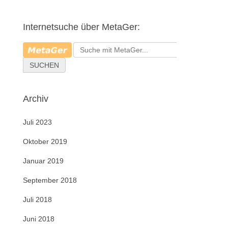
h
e
Internetsuche über MetaGer:
n
n
a
c
SUCHEN
h
:
Archiv
Juli 2023
Oktober 2019
Januar 2019
September 2018
Juli 2018
Juni 2018