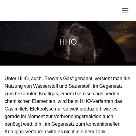
N
A
V
I
G
HHO
A
T
I
O
N
U
Unter HHO, auch „Brown’s Gas“ genannt, versteht man die
M
S
Nutzung von Wasserstoff und Sauerstoff. Im Gegensatz
C
zum bekannten Knallgas, einem Gemisch aus beiden
H
chemischen Elementen, wird beim HHO-Verfahren das
A
L
Gas mittels Elektrolyse nur so weit produziert, wie es
T
gerade im Moment zur Verbrennungsreaktion auch
E
benötigt wird, d.h., im Gegensatz zum konventionellen
N
Knallgas-Verfahren wird es nicht in einem Tank