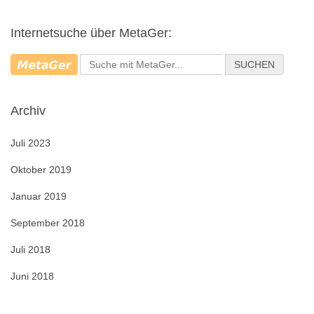
h
e
Internetsuche über MetaGer:
n
n
SUCHEN
a
c
h
Archiv
:
Juli 2023
Oktober 2019
Januar 2019
September 2018
Juli 2018
Juni 2018