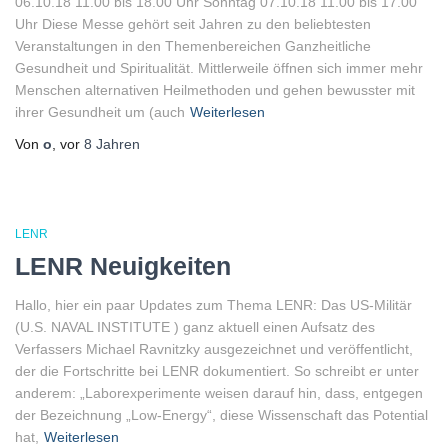
06.10.18 11.00 bis 18.00 Uhr Sonntag 07.10.18 11.00 bis 17.00
Uhr Diese Messe gehört seit Jahren zu den beliebtesten
Veranstaltungen in den Themenbereichen Ganzheitliche
Gesundheit und Spiritualität. Mittlerweile öffnen sich immer mehr
Menschen alternativen Heilmethoden und gehen bewusster mit
ihrer Gesundheit um (auch
Weiterlesen
Von
o
, vor
8 Jahren
LENR
LENR Neuigkeiten
Hallo, hier ein paar Updates zum Thema LENR: Das US-Militär
(U.S. NAVAL INSTITUTE ) ganz aktuell einen Aufsatz des
Verfassers Michael Ravnitzky ausgezeichnet und veröffentlicht,
der die Fortschritte bei LENR dokumentiert. So schreibt er unter
anderem: „Laborexperimente weisen darauf hin, dass, entgegen
der Bezeichnung „Low-Energy“, diese Wissenschaft das Potential
hat,
Weiterlesen