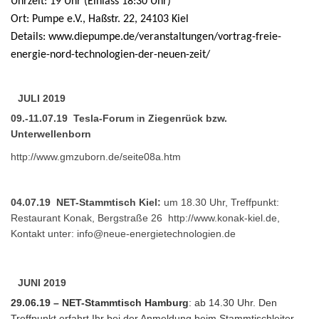
Uhrzeit: 19 Uhr (Einlass 18:30 Uhr)
Ort: Pumpe e.V., Haßstr. 22, 24103 Kiel
Details:
www.diepumpe.de/veranstaltungen/vortrag-freie-
energie-nord-technologien-der-neuen-zeit/
JULI 2019
09.-11.07.19 Tesla-Forum
i
n Ziegenrück bzw.
Unterwellenborn
http://www.gmzuborn.de/seite08a.htm
04.07.19 NET-Stammtisch Kiel:
um 18.30 Uhr, Treffpunkt:
Restaurant Konak, Bergstraße 26
http://www.konak-kiel.de
,
Kontakt unter:
info@neue-energietechnologien.de
JUNI 2019
29.06.19 – NET-Stammtisch Hamburg
: ab 14.30 Uhr. Den
Treffpunkt erfahrt Ihr bei der Anmeldung beim Stammtischleiter