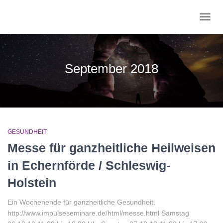
NAVIG
UMSC
September 2018
GESUNDHEIT
Messe für ganzheitliche Heilweisen
in Echernförde / Schleswig-
Holstein
Ein Wochenende für ganzheitliche Gesundheit.
http://www.impulseseminare.de/html/messe.html Samstag