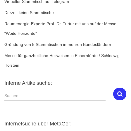
Virtueller Stammtisch auf Telegram
Derzeit keine Stammtische
Raumenergie-Experte Prof. Dr. Turtur mit uns auf der Messe
“Weite Horizonte”
Gründung von 5 Stammtischen in mehren Bundesländern
Messe für ganzheitliche Heilweisen in Echernförde / Schleswig-
Holstein
Interne Artikelsuche:
S
Suchen …
u
c
h
e
Internetsuche über MetaGer:
n