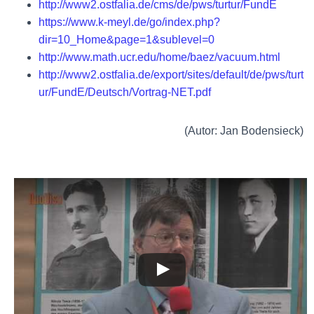
http://www2.ostfalia.de/cms/de/pws/turtur/FundE
https://www.k-meyl.de/go/index.php?
dir=10_Home&page=1&sublevel=0
http://www.math.ucr.edu/home/baez/vacuum.html
http://www2.ostfalia.de/export/sites/default/de/pws/turt
ur/FundE/Deutsch/Vortrag-NET.pdf
(Autor: Jan Bodensieck)