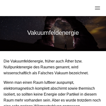
N
A
V
I
G
Vakuumfeldenergie
A
T
I
O
N
U
Die Vakuumfeldenergie, früher auch Äther bzw.
M
S
Nullpunktenergie des Raumes genannt, wird
C
wissenschaftlich als Falsches Vakuum bezeichnet.
H
A
Wenn man einen Raum luftleer auspumpt,
L
elektromagnetisch komplett abschirmt sowie thermisch
T
E
isoliert, so sollten keine Energie oder Partikel in diesem
N
Raum mehr vorhanden sein. Aber es wurde trotzdem noch