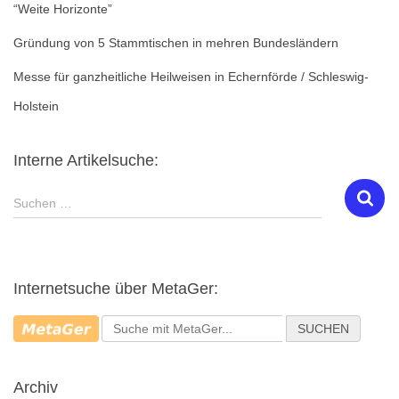
“Weite Horizonte”
Gründung von 5 Stammtischen in mehren Bundesländern
Messe für ganzheitliche Heilweisen in Echernförde / Schleswig-
Holstein
Interne Artikelsuche:
S
Suchen …
u
c
h
e
Internetsuche über MetaGer:
n
n
SUCHEN
a
c
h
Archiv
: